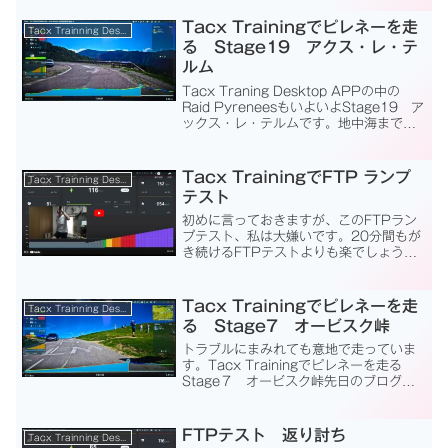
す。走行距離56.26km 獲得標高は
432m有りま...
Tacx Trainingでピレネーを走
Tacx Trainning Desktop App
る Stage19 アクス・レ・テ
ルム
Tacx Traning Desktop APPの中の
Raid PyreneesもいよいよStage19 ア
ックス・レ・テルムです。地中海までも
う少しかしら。Ax-les-Thermes アク
ス・レ・テルム温泉もある高級保養地の
ようです。こ...
Tacx TrainingでFTP ランプ
Tacx Trainning Desktop App
テスト
初めに言っておきますが、このFTPラン
プテスト、私は大嫌いです。20分間もが
き続けるFTPテストよりも楽でしょう
が、好きな人はいないでしょう。始まっ
たら、途中で写真を撮る事もできませ
ん。最初からモニタと動画は撮りっぱな
Tacx Trainingでピレネーを走
Tacx Trainning Desktop App
しで、今回はこの動画の...
る Stage7 オービスク峠
トラブルにまみれても意地で走っていま
す。Tacx Trainingでピレネーを走る
Stage７ オービスク峠先日のブログで
書きました。２回連続でTacx Training
Desktop APPでデータが保存できずに
走り直すという問題が発...
FTPテスト 返り討ち
Tacx Trainning Desktop App