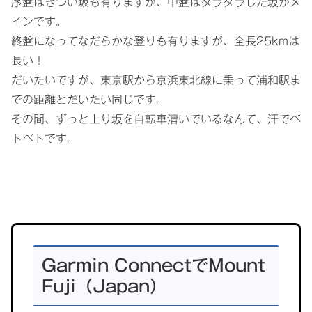
序盤はきつい坂も有りますが、中盤はダラダラした坂がメ
インです。
終盤になってなだらかな登りも有りますが、全長25kmは
長い！
だいたいですが、東京駅から京浜東北線に乗って浦和駅ま
での距離とだいたい同じです。
その間、ずっと上り坂を自転車漕いでいるなんて、汗でベ
トベトです。
グ
ル
Garmin ConnectでMount
ー
Fuji（Japan）
プ