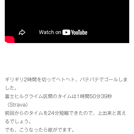
ギリギリ2時間を切ってヘトヘト、バテバテでゴールしま
した。
富士ヒルクライム区間のタイムは1時間50分39秒
（Strava）
前回からのタイムを24分短縮できたので、上出来と言え
るでしょう。
でも、こうなったら欲がでます。