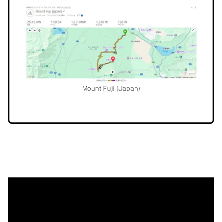
リ
ン
ク
Mount Fuji (Japan)