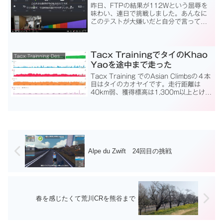
昨日、FTPの結果が112Wという屈辱を
味わい、連日で挑戦しました。あんなに
このテストが大嫌いだと自分で言ってい
たのに．．．．．．FTPテスト 返り討
ちの顛末です。だいたい、初め20分近く
は軽く流してそのあと１分単位に、負荷
が数W単位で高く...
Tacx TrainingでタイのKhao
Tacx Trainning Desktop App
Yaoを途中まで走った
Tacx Training でのAsian Climbsの４本
目はタイのカオヤイです。走行距離は
40km弱、獲得標高は1,300m以上とけっ
こうハードですが、頑張りましょう！と
ころが1時間あまり走っていると、『今、
自分の出しているパワーほど...
Alpe du Zwift 24回目の挑戦
春を感じたくて荒川CRを熊谷まで