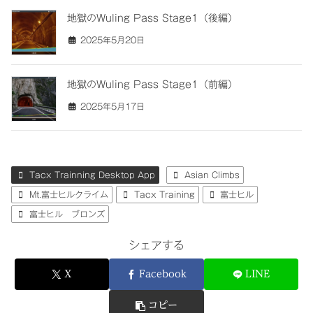
地獄のWuling Pass Stage1（後編）
2025年5月20日
地獄のWuling Pass Stage1（前編）
2025年5月17日
Tacx Trainning Desktop App
Asian Climbs
Mt.富士ヒルクライム
Tacx Training
富士ヒル
富士ヒル ブロンズ
シェアする
X
Facebook
LINE
コピー