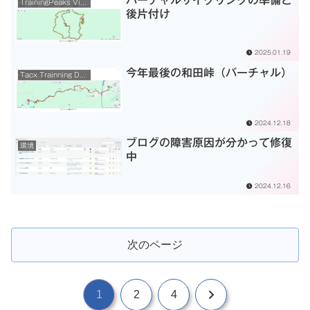
TrainingPeaks Virtual
後片付け
2025.01.19
今年最後の和田峠（バーチャル）
Tacx Trainning Desktop App
2024.12.18
ブログの障害原因が分かって修復
環境
中
2024.12.16
次のページ
次
1
2
4