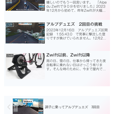
嬉しいのでもう一回言います。 「Alpe
du Zwiftで９０分を切りました」2023
年12月から初めて、昨年Zwiftが大幅値
上げした後は25km/月までなら無料で楽
しめるので月1回挑戦していたRoad To
Sky。その中のAlpe ...
アルプデュエズ 2回目の挑戦
Zwift
2023年12月16日 アルプデュエズ区間
記録 1:55:43.0 で見事に撃沈した登
りですが負けていられません。12月24
日に同じコースの２回目の挑戦です。
Road To Sky 全長17.8kmのうち、後
半12.4kmがアルプ・ド・ズイ...
Zwift以前、Zwift以降
Zwift
雨の日、雪の日、仕事から帰ってきた夜
自転車に乗れない日はけっこう有りま
す。そんな時のために、今まで屋内で走
るための機材は、Zwift以前固定ローラ
ー ミノウラ V270ロードバイク趣味
に戻って2年後1週に１回、休日にサイク
リングに行きますが...
調子に乗ってアルプデュエズ 3回目