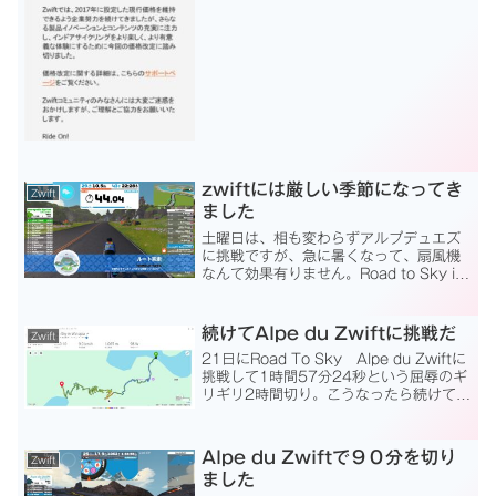
なり2,400円/月と750円の値上げ。約...
zwiftには厳しい季節になってき
Zwift
ました
土曜日は、相も変わらずアルプデュエズ
に挑戦ですが、急に暑くなって、扇風機
なんて効果有りません。Road to Sky in
Watopia部屋で行なうzwiftには厳しい季
節になってきました。結局、39分走った
ところでストップ。 DNFです...
続けてAlpe du Zwiftに挑戦だ
Zwift
21日にRoad To Sky Alpe du Zwiftに
挑戦して1時間57分24秒という屈辱のギ
リギリ2時間切り。こうなったら続けて挑
戦してやる。「続けてAlpe du Zwiftに挑
戦だ！」という事で、傷も癒えない25日
に再挑戦です。...
Alpe du Zwiftで９０分を切り
Zwift
ました