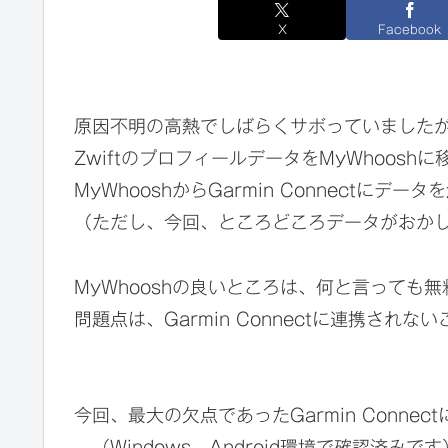
X
Facebook
原因不明の高熱でしばらくサボっていましたが、
ZwiftのプロフィールデータをMyWhoosh
MyWhooshからGarmin Connect
（ただし、今回、ところどころデータがおか
MyWhooshの良いところは、何と言っても
問題点は、Garmin Connectに連携され
今回、最大の欠点であったGarmin Conne
（Windows、Android環境で確認済みです