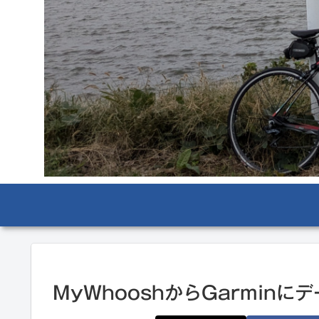
MyWhooshからGarminに