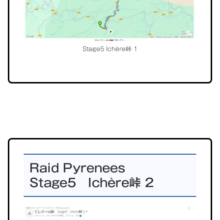
Stage5 Ichère峠 1
グ
ル
Raid Pyrenees
ー
Stage5 Ichère峠 2
プ
リ
ン