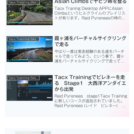
Asian Climbsでヤビツ峠を登る
Tacx Trainning Desktop App
Tacx Traning Desktop APPにAsian
Climbsというヒルクライムのプレイリス
トが有ります。Raid Pyreneesの時のよ
うな日数の制限はありません。しかし、
日本は富士ヒルコース（獲得標高：
1,270m）とヤビ...
霞ヶ浦をバーチャルサイクリング
Tacx Trainning Desktop App
で走る
やはり一度は実走経験のある道をバーチ
ャルで走ってみよう。という事で、霞ヶ
浦をバーチャルサイクリングで走ってみ
ます。今まで、60歳、62歳、63歳、64
歳の各年齢の誕生日の頃に、毎年霞ヶ浦
周回しています。元々、60歳の還暦記念
Tacx Trainingでピレネーを走
Tacx Trainning Desktop App
という事で始めて...
る Stage1 大西洋アンダイエ
から出発
Raid Pyrenees stage1Tacx Training
に新しいコースが追加されていました。
Raid Pyrenees (レイド ピレネー)
Tacx Trainingでピレネーを走るTacx
Trainingでは総走行距離838...