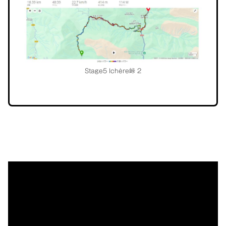
ク
Stage5 Ichère峠 2