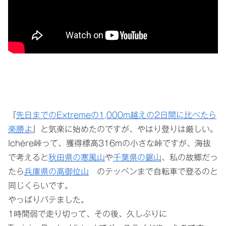
『
先日までのExtremeの1,000m越えの2日間に比べたら
楽勝よ
』と気楽に始めたのですが、やはり登りは厳しい。
Ichère峠って、獲得標高316mの小さな峠ですが、海抜
で考えると
秋田県の寒風山
や
千葉県の鋸山
、私の故郷だっ
たら
兵庫県の高御位山
のテッペンまで自転車で登るのと
同じくらいです。
やっぱりバテました。
1時間弱で走り切って、その後、久しぶりに