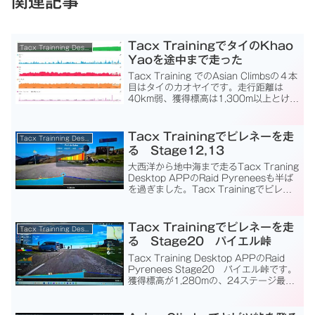
関連記事
Tacx TrainingでタイのKhao
Tacx Trainning Desktop App
Yaoを途中まで走った
Tacx Training でのAsian Climbsの４本
目はタイのカオヤイです。走行距離は
40km弱、獲得標高は1,300m以上とけっ
こうハードですが、頑張りましょう！と
ころが1時間あまり走っていると、『今、
自分の出しているパワーほど...
Tacx Trainingでピレネーを走
Tacx Trainning Desktop App
る Stage12,13
大西洋から地中海まで走るTacx Traning
Desktop APPのRaid Pyreneesも半ば
を過ぎました。Tacx Trainingでピレネ
ーを走る Stage12,13 です。全行程
838.3kmのうち424.8km。全獲得...
Tacx Trainingでピレネーを走
Tacx Trainning Desktop App
る Stage20 パイエル峠
Tacx Training Desktop APPのRaid
Pyrenees Stage20 パイエル峠です。
獲得標高が1,280mの、24ステージ最後
のExtremeクラスのコースです。走行距
離30kmのうち、実に3分の2にあたる
19k...