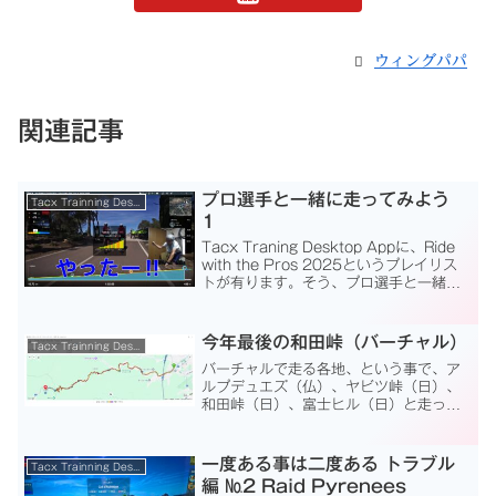
ウィングパパ
関連記事
プロ選手と一緒に走ってみよう
Tacx Trainning Desktop App
1
Tacx Traning Desktop Appに、Ride
with the Pros 2025というプレイリス
トが有ります。そう、プロ選手と一緒に
走ってみよう。 というプレイリストで
す。このプレイリストは、いろいろなチ
ームで全部で７コー...
今年最後の和田峠（バーチャル）
Tacx Trainning Desktop App
バーチャルで走る各地、という事で、ア
ルプデュエズ（仏）、ヤビツ峠（日）、
和田峠（日）、富士ヒル（日）と走って
いますが、今回は「今年最後の和田峠
（バーチャル）」です。PCがダウンした
もともと、昨日は２時間ほど時間が有っ
一度ある事は二度ある トラブル
Tacx Trainning Desktop App
たのでTrainingP...
編 №2 Raid Pyrenees