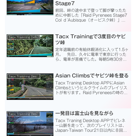
Stage7
前回、峠の途中まで登って脚が攣ったた
めに中断した「Raid Pyrenees Stage7
Col ｄ’Aubisque（オービスク峠）」気
を取り直して再挑戦です。登り続けて峠
の頂上標高440ｍから1,714mまで登る
標高差1,300mのカ...
Tacx Trainingで3度目のヤビ
Tacx Trainning Desktop App
ツ峠
定年退職前の有給休暇消化に入って1.5ヶ
月。 先日、久々に電車で東京に行った
ら、電車が苦痛でした。毎朝5時30分に
起床して血圧を測っていますが、今まで
上が140～150だったのが最近は120～
140と落ち着いています。そして、今日
Asian Climbsでヤビツ峠を登る
Tacx Trainning Desktop App
はエアコン...
Tacx Traning Desktop APPにAsian
Climbsというヒルクライムのプレイリス
トが有ります。Raid Pyreneesの時のよ
うな日数の制限はありません。しかし、
日本は富士ヒルコース（獲得標高：
1,270m）とヤビ...
一発目は富士山を見ながら
Tacx Trainning Desktop App
Tacx Traning Desktop APPでピレネ
ー山脈を走って、次のプレイリストは、
Japan-Taiwan Tour21日以内に８回の
ライドをこなし、走行距離181.6km、獲