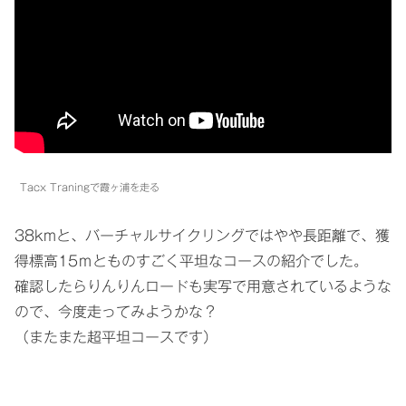
Tacx Traningで霞ヶ浦を走る
38kmと、バーチャルサイクリングではやや長距離で、獲
得標高15ｍとものすごく平坦なコースの紹介でした。
確認したらりんりんロードも実写で用意されているような
ので、今度走ってみようかな？
（またまた超平坦コースです）