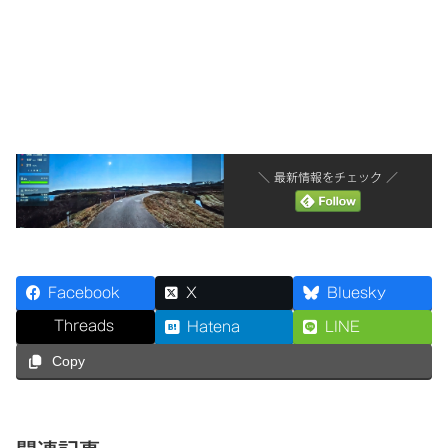
＼ 最新情報をチェック ／
Facebook
X
Bluesky
Threads
Hatena
LINE
Copy