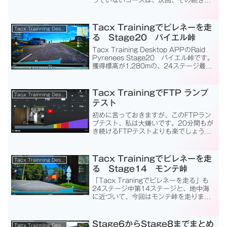
っていないコースは、次回、その続きを
走る事ができるようになっています。事
実、私も夢中になってやっているRaid
Pyreneesでは、Stage1...
Tacx Trainingでピレネーを走
Tacx Trainning Desktop App
る Stage20 パイエル峠
Tacx Training Desktop APPのRaid
Pyrenees Stage20 パイエル峠です。
獲得標高が1,280mの、24ステージ最後
のExtremeクラスのコースです。走行距
離30kmのうち、実に3分の2にあたる
19k...
Tacx TrainingでFTP ランプ
Tacx Trainning Desktop App
テスト
初めに言っておきますが、このFTPラン
プテスト、私は大嫌いです。20分間もが
き続けるFTPテストよりも楽でしょう
が、好きな人はいないでしょう。始まっ
たら、途中で写真を撮る事もできませ
ん。最初からモニタと動画は撮りっぱな
Tacx Trainingでピレネーを走
Tacx Trainning Desktop App
しで、今回はこの動画の...
る Stage14 モンテ峠
「Tacx Traningでピレネーを走る」も
24ステージ中第14ステージと、地中海
に近づいて、今回はモンテ峠を走りま
す。34.88kmで獲得標高970mと、この
Raid Pyreneesでは少し軽めな長距離コ
ースです。約2時間のサイクリン...
Stage6からStage8までまとめ
Tacx Trainning Desktop App