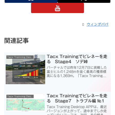
ウィングパパ
関連記事
Tacx Trainingでピレネーを走
Tacx Trainning Desktop App
る Stage4 ソデ峠
バーチャルでは昨年12月7日に挑戦した
富士ヒルの1,248mを抜く最高の獲得標
高になる1,369m。「Tacx Trainingで
ピレネーを走る Stage4」 Raid
Pyrenees Stage4 Col du Soudetで
す。ピレ...
Tacx Trainingでピレネーを走
Tacx Trainning Desktop App
る Stage7 トラブル編 №1
Tacx Training Desktop APPは、最近
バージョンが上がって、途中までしか走