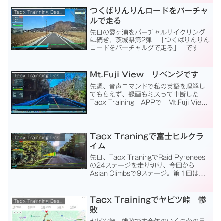
イムで機動戦士ガンダムを見ながら走っ
てみます。機動戦士ガンダム言わずと知
つくばりんりんロードをバーチャ
Tacx Trainning Desktop App
れた合体...
ルで走る
先日の霞ヶ浦をバーチャルサイクリング
に続き、茨城県第2弾 「つくばりんりん
ロードをバーチャルグで走る」 です。
つくばりんりんロードは、今まで実走で
確か4回走っています。栃木県小山まで輪
行してりんりんロード起点の岩瀬駅まで
Mt.Fuji View リベンジです
Tacx Trainning Desktop App
自走、土浦駅まで走っ...
先週、音声コマンドで私の英語を理解し
てもらえず、録画もミスって中断した
Tacx Training APPで Mt.Fuji View
リベンジです。ドライブで河口湖に行っ
てきました10日に、Tacx Trainingの音
声コマンドで失敗して...
Tacx Traningで富士ヒルクラ
Tacx Trainning Desktop App
イム
先日、Tacx TraningでRaid Pyrenees
の24ステージを走り切り、今回から
Asian Climbsで9ステージ。第１回は
Tacx Traningで富士ヒルクライムです。
Asian climbsの9ステージのうち、この
富士ヒ...
Tacx Trainingでヤビツ峠 惨
Tacx Trainning Desktop App
敗