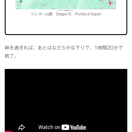
ピレネー山脈 Stage15 Portet-d’Aspet
峠を過ぎれば、あとはなだらかな下りで、1時間20分で
終了。