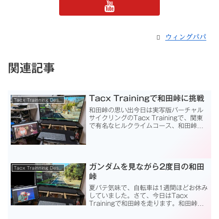
ウィングパパ
関連記事
Tacx Trainingで和田峠に挑戦
Tacx Trainning Desktop App
和田峠の思い出今日は実写版バーチャル
サイクリングのTacx Trainingで、関東
で有名なヒルクライムコース、和田峠を
走ってみます。ここもヤビツ峠と同じく
サイクリングでの実走経験は有りませ
ん。完走してからGarmin Connectにア
ッ...
ガンダムを見ながら2度目の和田
Tacx Trainning Desktop App
峠
夏バテ気味で、自転車は1週間ほどお休み
していました。さて、今日はTacx
Trainingで和田峠を走ります。和田峠は
今回で2度目ですが、今回はAmazonプラ