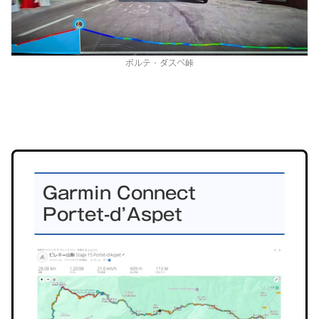
ポルテ・ダスペ峠
グ
ル
Garmin Connect
ー
Portet-d’Aspet
プ
リ
ン
ク