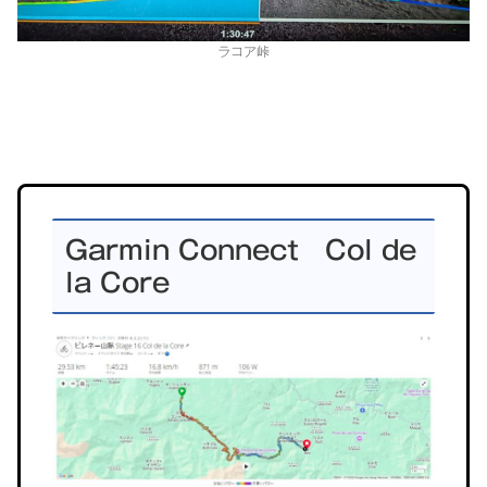
ラコア峠
グ
ル
Garmin Connect Col de
ー
la Core
プ
リ
ン
ク