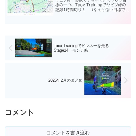
ヤビツ峠 惨敗です今年のいくつかの目
標の一つ、Tacx Trainingでヤビツ峠の
記録1時間切り！ （なんと低い目標でし
ょうか......）昨年４回挑戦して、1時間18
分00秒 -＞ 1時間13分5秒 -＞ 1時
間9分00秒 -＞ 1時間...
Tacx Trainingでピレネーを走る
Stage14 モンテ峠
2025年2月のまとめ
コメント
コメントを書き込む