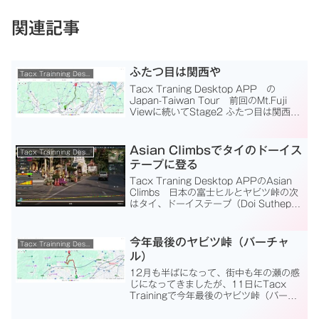
関連記事
ふたつ目は関西や
Tacx Trainning Desktop App
Tacx Traning Desktop APP の
Japan-Taiwan Tour 前回のMt.Fuji
Viewに続いてStage2 ふたつ目は関西
や。スタート地点は大阪府箕面（みの
お）市の「箕面駅前」。ゴールは京都府
亀岡市の「かめ...
Asian Climbsでタイのドーイス
Tacx Trainning Desktop App
テープに登る
Tacx Traning Desktop APPのAsian
Climbs 日本の富士ヒルとヤビツ峠の次
はタイ、ドーイステープ（Doi Suthep）
に登ります。場所はタイのチェンマイ。
チェンマイと言えば、私は、小学生から
中学生の頃に読んだ...
今年最後のヤビツ峠（バーチャ
Tacx Trainning Desktop App
ル）
12月も半ばになって、街中も年の瀬の感
じになってきましたが、11日にTacx
Trainingで今年最後のヤビツ峠（バーチ
ャル）に挑戦しました。このヤビツ峠の
目標タイムは1時間以内。この目標タイム