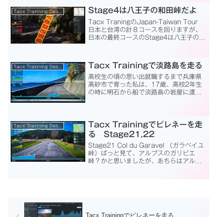
は来年に持ち越しです。Tacx Traini...
Stage4は八王子の和田峠だよ
Tacx Trainning Desktop App
Tacx TraningのJapan-Taiwan Tour
日本と台湾の計８コースを回りますが、
日本の最終コースのStage4は八王子の和
田峠です。今までTacx Trainingでは３
回走っています。なんとか３回とも１時
間は切っています...
Tacx Trainingで淡路島を走る
Tacx Trainning Desktop App
高校生の頃の思い出就職するまで兵庫県
高砂市で育った私は、17歳、高校2年生
の時に明石から船で淡路島の岩屋に渡
り、島を一周しました。帰りは明石の港
まで父に迎えにきてもらい車で帰りまし
たが、当時の最長距離のサイクリングで
した。1976年10月1...
Tacx Trainingでピレネーを走
Tacx Trainning Desktop App
る Stage21,22
Stage21 Col du Garavel （ガラベイユ
峠）ぱっと見て、アルプスのガリビエ
峠？かと思いましたが、あちらはアルプ
スに有る標高2,642mの、ツール・ド・
フランスでも一番有名な超級の峠です。
今回は、ピレネーのガラベイユ峠（と発...
Tacx Trainingでピレネーを走る