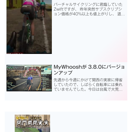
バーチャルサイクリングに君臨していた
Zwiftですが、 昨年突然サブスクリプシ
ョン価格が40%以上も値上がりし、 退会
者が増えて、別のバーチャル環境に移行
する人が 増えています。（私もそのうち
の一人です） 次期有力候補と言われる無
料のMyW...
MyWhooshが 3.8.0にバージョ
MyWhoosh
ンアップ
先週から今週にかけて関西の実家に帰省
していたので、しばらく自転車には乗れ
ていませんでした。今日は台風で大荒れ
の天気。とても外に出られないので、家
の中でMyWhooshをやってみます。
MyWhooshが 3.8.0にバージョンアップ
このブログ...