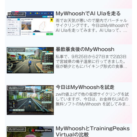
まいました。もともと、無料で楽しめる
MyWhooshという事で、私はいつでも楽
しめると思ったら...
MyWhooshでAl Ulaを走る
MyWhoosh
雨でお天気が悪いので屋内でバーチャル
サイクリングです。今日はMyWhooshで
Al Ulaを走ってみます。Al Ulaって、サ
ウジアラビアのオアシス都市なんです
ね。MyWhooshでALULAを選択。左か
ら3番目のALULAを選択走行距離3...
暴飲暴食後のMyWhoosh
MyWhoosh
私事で、9月25日から27日まで2泊3日
で宮城県の鳴子温泉に行ってきました。
宿が朝夕ともにバイキング形式の食事
で、根っからの貧乏性の私は普段の倍く
らいの量を食べて帰ってきて量ったら
2kg以上太っていました。28日は私の誕
生日でいよいよ65歳...
今日はMyWhooshを試走
MyWhoosh
zwift値上げで他の仮想サイクリングを試
していますが、今日は、お金持ちUAEの
無料ソフトのMyWhoosh を試してみま
す。結構大きなファイルをダウンロード
するのでインストールに結構時間がかか
ります。手動でant+を有効にする必要が
あり、...
MyWhooshとTrainingPeaks
MyWhoosh
Virtualの比較