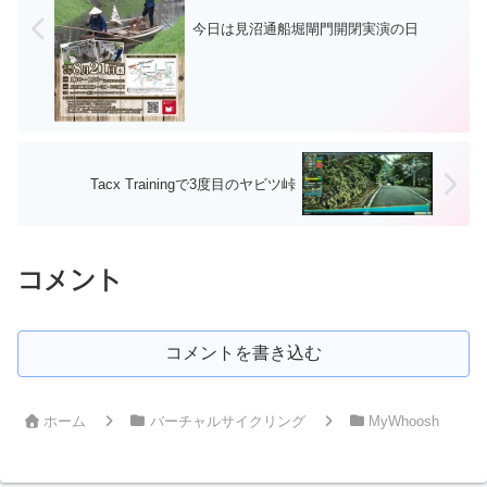
今日は見沼通船堀閘門開閉実演の日
Tacx Trainingで3度目のヤビツ峠
コメント
コメントを書き込む
ホーム
バーチャルサイクリング
MyWhoosh