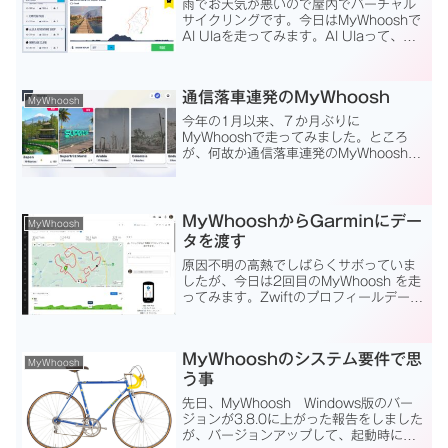
雨でお天気が悪いので屋内でバーチャル
サイクリングです。今日はMyWhooshで
Al Ulaを走ってみます。Al Ulaって、サ
ウジアラビアのオアシス都市なんです
ね。MyWhooshでALULAを選択。左か
ら3番目のALULAを選択走行距離3...
通信落車連発のMyWhoosh
MyWhoosh
今年の1月以来、７か月ぶりに
MyWhooshで走ってみました。ところ
が、何故か通信落車連発のMyWhooshで
モチベーションがダダ下がりになってし
まいました。もともと、無料で楽しめる
MyWhooshという事で、私はいつでも楽
しめると思ったら...
MyWhooshからGarminにデー
MyWhoosh
タを渡す
原因不明の高熱でしばらくサボっていま
したが、今日は2回目のMyWhoosh を走
ってみます。Zwiftのプロフィールデータ
をMyWhooshに移行もできました。
MyWhooshからGarmin Connectにデー
タを渡す方法も分かったので...
MyWhooshのシステム要件で思
MyWhoosh
う事
先日、MyWhoosh Windows版のバー
ジョンが3.8.0に上がった報告をしました
が、バージョンアップして、起動時に警