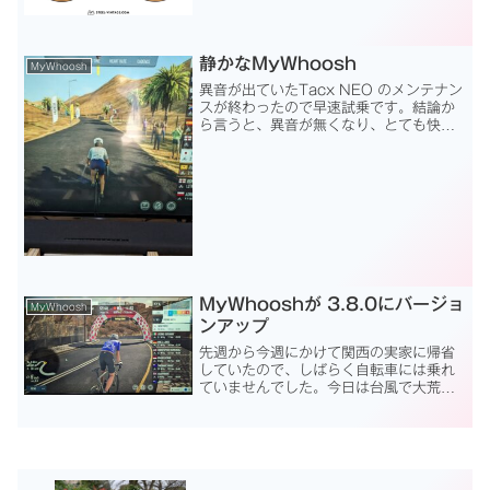
告がでていたので改めて確認しました
が、「あなたのPCのグラフィックカード
のドライバーが最新ではないですよ。
影響が出...
静かなMyWhoosh
MyWhoosh
異音が出ていたTacx NEO のメンテナン
スが終わったので早速試乗です。結論か
ら言うと、異音が無くなり、とても快適
です。MyWhoosh はオープニング等では
音楽で結構騒がしくやる気を出させてく
れるのに、走っている間は完全に無音
で、周囲の...
MyWhooshが 3.8.0にバージョ
MyWhoosh
ンアップ
先週から今週にかけて関西の実家に帰省
していたので、しばらく自転車には乗れ
ていませんでした。今日は台風で大荒れ
の天気。とても外に出られないので、家
の中でMyWhooshをやってみます。
MyWhooshが 3.8.0にバージョンアップ
このブログ...