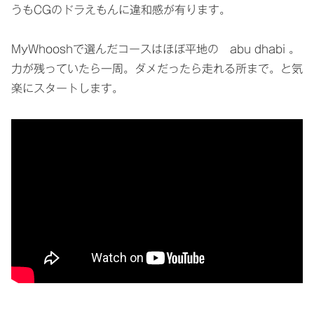
うもCGのドラえもんに違和感が有ります。
MyWhooshで選んだコースはほぼ平地の abu dhabi 。
力が残っていたら一周。ダメだったら走れる所まで。と気
楽にスタートします。