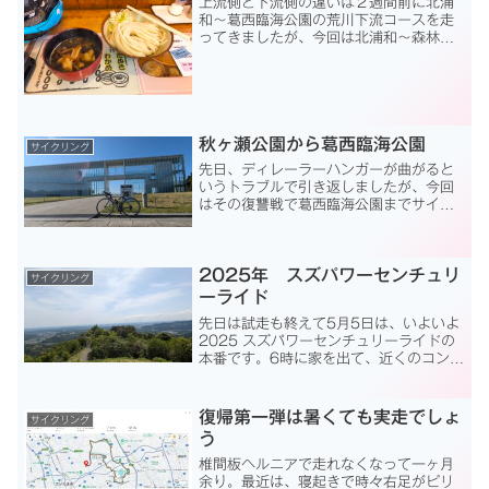
上流側と下流側の違いは２週間前に北浦
和～葛西臨海公園の荒川下流コースを走
ってきましたが、今回は北浦和～森林公
園の上流コースです。結果、やっぱり荒
川は上流が面白い。荒川の浦和近辺、羽
倉橋、秋ヶ瀬橋あたりは、上流の熊谷大
橋、下流の葛西臨海公園、...
秋ヶ瀬公園から葛西臨海公園
サイクリング
先日、ディレーラーハンガーが曲がると
いうトラブルで引き返しましたが、今回
はその復讐戦で葛西臨海公園までサイク
リングです。自宅から走ると、ほぼ
100kmと、朝の6時に出発したら昼前に
帰宅できる、ちょうど良いコースです。
2025年 スズパワーセンチュリ
しかも、川土手なので、ほ...
サイクリング
ーライド
先日は試走も終えて5月5日は、いよいよ
2025 スズパワーセンチュリーライドの
本番です。6時に家を出て、近くのコンビ
ニでコーヒー買って、スタート地点の秋
ヶ瀬公園に向かいます。ところが、秋ヶ
瀬公園の敷地に入ったところで、ハンド
復帰第一弾は暑くても実走でしょ
サイクリング
ルステムに取り付...
う
椎間板ヘルニアで走れなくなって一ヶ月
余り。最近は、寝起きで時々右足がピリ