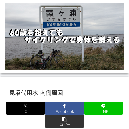
見沼代用水 南側周回
X
Facebook
LINE
コピー