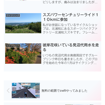
ピリしますが、痛みは治まりましたがた
いしたことは有りません。7月20日、そ
ろそろ走り出します。復帰第一弾は暑く
ても外を実走します。見沼代用水南側反
スズパワーセンチュリーライド１
サイクリング
時計廻り見沼反時計廻り...
１０kmに参加
私がお世話になっているサイクルショッ
プは、北浦和にあるスポーツバイクファ
クトリー北浦和スズキです。フレーム、
ホィール、メインパーツ等はこのお店で
専門家の意見を聞きながら買っています
が最近、ネットでいろいろ買えるように
彼岸花咲いている見沼代用水を走
サイクリング
なって、次第に足が遠のい...
る
いつもの見沼代用水南側周回ですグルー
プリンク昨日も書きましたが、このブロ
グを始めた今年の1月はサイクリング
VO2Maxは31ml/kg/分とかなり悪かっ
たのですが、今日は39ml/kg/分まで上
がってきました。実際に、こういう数値
が良くなっ...
無料の範囲でzwiftやってみました