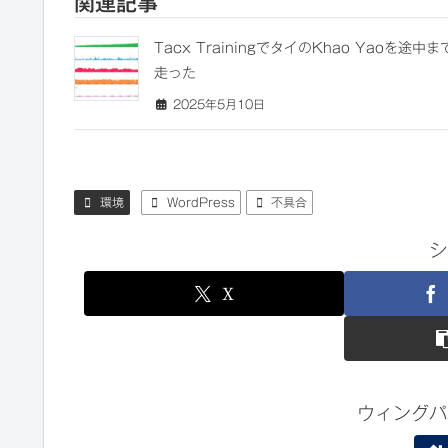
関連記事
Tacx TrainingでタイのKhao Yaoを途中ま
走った
2025年5月10日
環境
WordPress
不具合
シ
X
ウィングパ