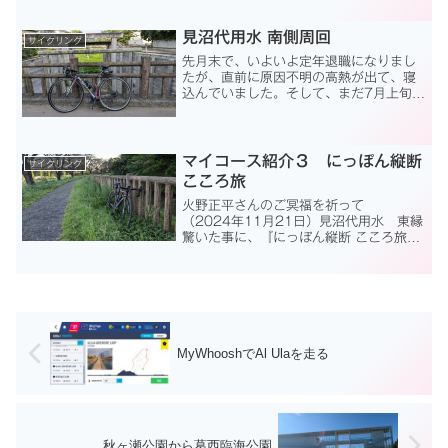
っていた葛西臨海...
見沼代用水 南側周回
サイクリング
先月末で、いよいよ定年退職になりまし
たが、直前に原因不明の高熱が出て、寝
込んでいました。そして、まだ7月上旬で
梅雨最中と言うのに30度を超える暑い日
が続いています。昼間に屋内でバーチャ
ルサイクリングなんてできないし、何時
間も実走できません。...
マイコース紹介３ にっぽん縦断
サイクリング
こころ旅
火野正平さんのご冥福を祈って
（2024年11月21日）見沼代用水 東縁
驚いた事に、『にっぽん縦断 こころ旅』
という番組は今（2024年）も続いてい
たのですね。俳優の火野正平が視聴者の
手紙で紹介された場所を訪問する番組
で、2011年から続い...
MyWhooshでAl Ulaを走る
秋ヶ瀬公園から葛西臨海公園