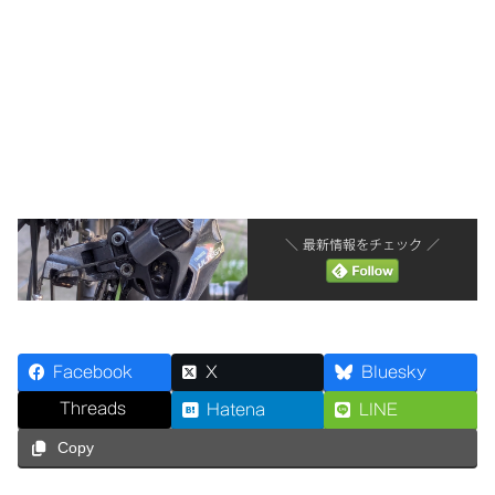
＼ 最新情報をチェック ／
Facebook
X
Bluesky
Threads
Hatena
LINE
Copy