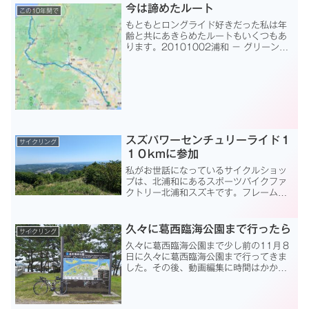
額確認や、その他もろもろの用事が有っ
今は諦めたルート
この10年間で
てそんなに時間が取れま...
もともとロングライド好きだった私は年
齢と共にあきらめたルートもいくつもあ
ります。20101002浦和 － グリーンラ
イン(定峰峠から顔振峠)20120916箱根
駅伝往路20121006東京湾周回（反時計
回り）20130223冬季限定 利根川...
スズパワーセンチュリーライド１
サイクリング
１０kmに参加
私がお世話になっているサイクルショッ
プは、北浦和にあるスポーツバイクファ
クトリー北浦和スズキです。フレーム、
ホィール、メインパーツ等はこのお店で
専門家の意見を聞きながら買っています
が最近、ネットでいろいろ買えるように
久々に葛西臨海公園まで行ったら
サイクリング
なって、次第に足が遠のい...
久々に葛西臨海公園まで少し前の11月８
日に久々に葛西臨海公園まで行ってきま
した。その後、動画編集に時間はかかる
は、PCの調子が悪くなって復旧に時間が
かかり、ブログ更新に10日もかかってし
まいました。以前は月1ペースで走りに行