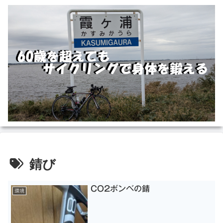
錆び
CO2ボンベの錆
環境