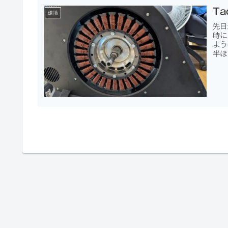
T
環境
先日
時に
よう
半ほ