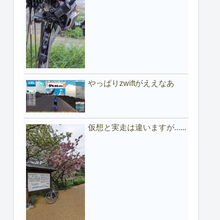
やっぱりzwiftがええなあ
仮想と実走は違いますが......