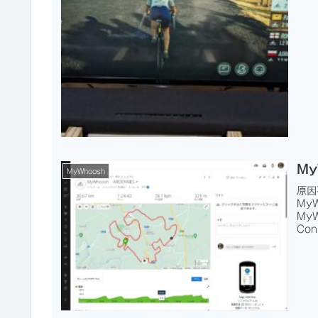
My
MyWhoosh
原因
My
My
Co