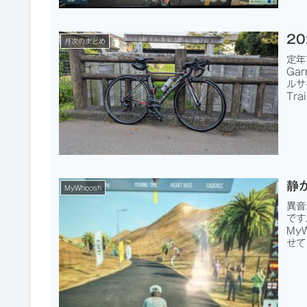
2
月次のまとめ
定年
Ga
ルサ
Tr
静か
MyWhoosh
異音
です
My
せて