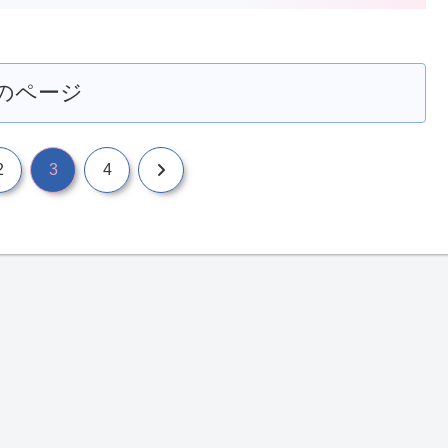
のページ
次
2
3
4
へ