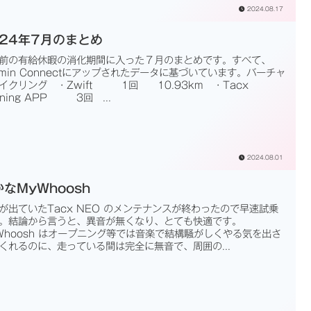
2024.08.17
024年7月のまとめ
前の有給休暇の消化期間に入った７月のまとめです。すべて、
rmin Connectにアップされたデータに基づいています。バーチャ
イクリング ・Zwift 1回 10.93km ・Tacx
aining APP 3回 ...
2024.08.01
なMyWhoosh
が出ていたTacx NEO のメンテナンスが終わったので早速試乗
。結論から言うと、異音が無くなり、とても快適です。
Whoosh はオープニング等では音楽で結構騒がしくやる気を出さ
くれるのに、走っている間は完全に無音で、周囲の...