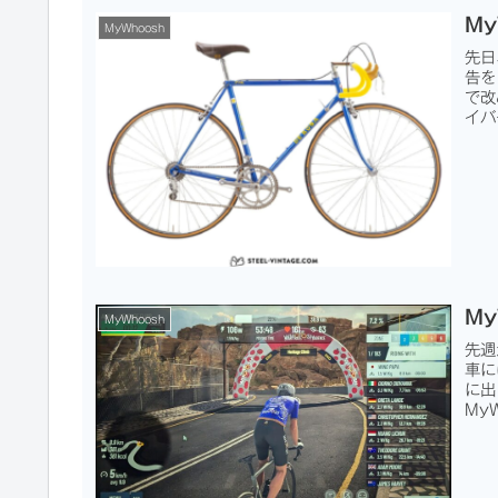
M
MyWhoosh
先日
告を
で改
イバ
My
MyWhoosh
先週
車に
に出
My