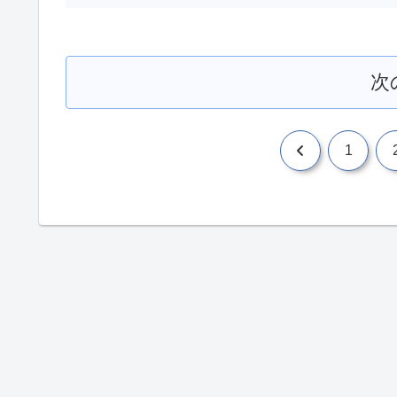
次
前
1
へ